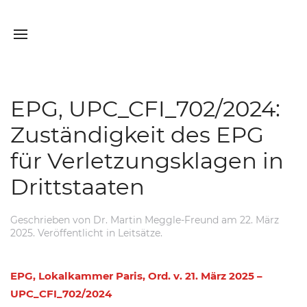
EPG, UPC_CFI_702/2024:
Zuständigkeit des EPG
für Verletzungsklagen in
Drittstaaten
Geschrieben von
Dr. Martin Meggle-Freund
am
22. März
2025
. Veröffentlicht in
Leitsätze
.
EPG, Lokalkammer Paris, Ord. v. 21. März 2025 –
UPC_CFI_702/2024