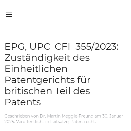
EPG, UPC_CFI_355/2023:
Zuständigkeit des
Einheitlichen
Patentgerichts für
britischen Teil des
Patents
Geschrieben von
Dr. Martin Meggle-Freund
am
30. Januar
2025
. Veröffentlicht in
Leitsätze
,
Patentrecht
.