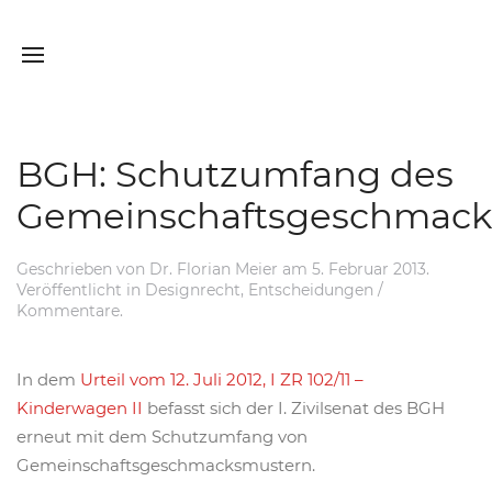
BGH: Schutzumfang des
Gemeinschaftsgeschmack
Geschrieben von
Dr. Florian Meier
am
5. Februar 2013
.
Veröffentlicht in
Designrecht
,
Entscheidungen /
Kommentare
.
In dem
Urteil vom 12. Juli 2012, I ZR 102/11 –
Kinderwagen II
befasst sich der I. Zivilsenat des BGH
erneut mit dem Schutzumfang von
Gemeinschaftsgeschmacksmustern.