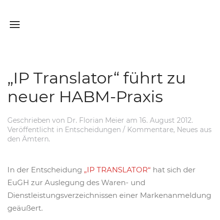
„IP Translator“ führt zu
neuer HABM-Praxis
Geschrieben von
Dr. Florian Meier
am
16. August 2012
.
Veröffentlicht in
Entscheidungen / Kommentare
,
Neues aus
den Ämtern
.
In der Entscheidung
„IP TRANSLATOR“
hat sich der
EuGH zur Auslegung des Waren- und
Dienstleistungsverzeichnissen einer Markenanmeldung
geäußert.