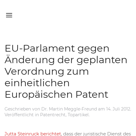
EU-Parlament gegen
Änderung der geplanten
Verordnung zum
einheitlichen
Europäischen Patent
Geschrieben von
Dr. Martin Meggle-Freund
am
14. Juli 2012
.
Veröffentlicht in
Patentrecht
,
Topartikel
.
Jutta Steinruck berichtet
, dass der juristische Dienst des