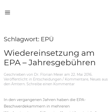
Schlagwort:
EPÜ
Wiedereinsetzung am
EPA – Jahresgebühren
Geschrieben von
Dr. Florian Meier
am
22. Mai 2016
.
Veröffentlicht in
Entscheidungen / Kommentare
,
Neues aus
den Ämtern
.
Schreibe einen Kommentar
In den vergangenen Jahren haben die EPA-
Beschwerdekammern in mehreren