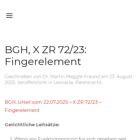
BGH, X ZR 72/23:
Fingerelement
Geschrieben von
Dr. Martin Meggle-Freund
am
23. August
2025
. Veröffentlicht in
Leitsätze
,
Patentrecht
.
BGH, Urteil vom 22.07.2025 – X ZR 72/23 –
Fingerelement
Gerichtliche Leitsätze:
Wenn ein Funktionsprinzip für sich gesehen seit