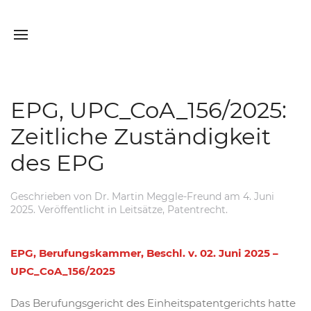
EPG, UPC_CoA_156/2025:
Zeitliche Zuständigkeit
des EPG
Geschrieben von
Dr. Martin Meggle-Freund
am
4. Juni
2025
. Veröffentlicht in
Leitsätze
,
Patentrecht
.
EPG, Berufungskammer, Beschl. v. 02. Juni 2025 –
UPC_CoA_156/2025
Das Berufungsgericht des Einheitspatentgerichts hatte