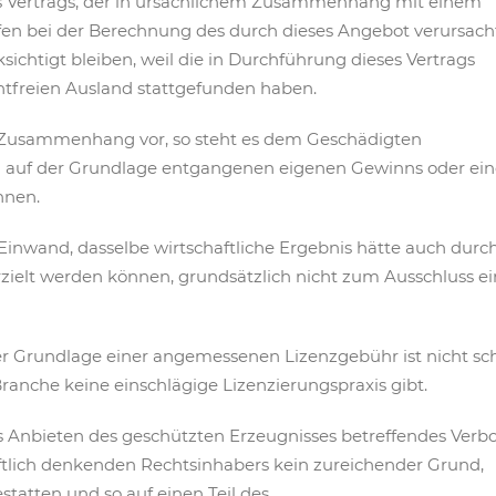
s Vertrags, der in ursächlichem Zusammenhang mit einem
fen bei der Berechnung des durch dieses Angebot verursac
ichtigt bleiben, weil die in Durchführung dieses Vertrags
reien Ausland stattgefunden haben.
er Zusammenhang vor, so steht es dem Geschädigten
ch auf der Grundlage entgangenen eigenen Gewinns oder ein
hnen.
 Einwand, dasselbe wirtschaftliche Ergebnis hätte auch durc
zielt werden können, grundsätzlich nicht zum Ausschluss ei
r Grundlage einer angemessenen Lizenzgebühr ist nicht sc
Branche keine einschlägige Lizenzierungspraxis gibt.
das Anbieten des geschützten Erzeugnisses betreffendes Verb
haftlich denkenden Rechtsinhabers kein zureichender Grund,
statten und so auf einen Teil des