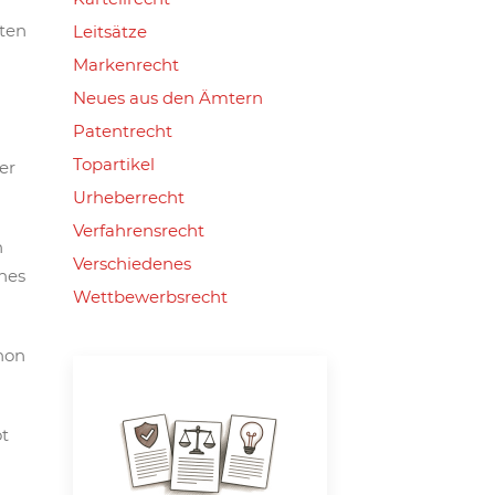
hten
Leitsätze
Markenrecht
Neues aus den Ämtern
Patentrecht
Topartikel
er
Urheberrecht
Verfahrensrecht
h
Verschiedenes
nes
Wettbewerbsrecht
hon
ot