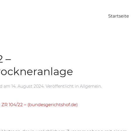
Startseite
 –
ockneranlage
nd
am
14. August 2024
. Veröffentlicht in Allgemein.
 X ZR 104/22 – (bundesgerichtshof.de)