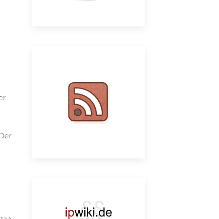
er
Der
ste