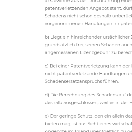
a) Gewinne aus der Durchführung eine
patentverletzenden Angebot steht, dür
Schadens nicht schon deshalb unberücks
vorgenommenen Handlungen im patentf
b) Liegt ein hinreichender ursächlich
grundsätzlich frei, seinen Schaden au
angemessenen Lizenzgebühr zu berec
c) Bei einer Patentverletzung kann der
nicht patentverletzende Handlungen er
Schadensersatzanspruchs führen.
d) Die Berechnung des Schadens auf de
deshalb ausgeschlossen, weil es in der 
e) Der geringe Schutz, den ein allein 
bieten mag, ist aus Sicht eines wirtsc
Angebote im Inland unentgeltlich zu ge