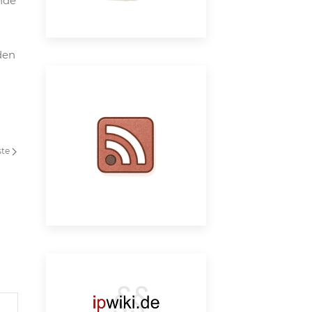
nde
den
ste