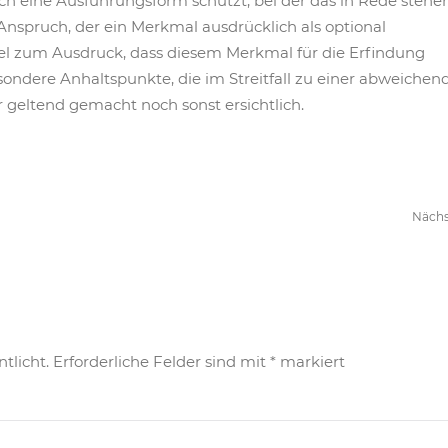
ch eine Ausführungsform schützt, bei der das in Rede stehe
Anspruch, der ein Merkmal ausdrücklich als optional
gel zum Ausdruck, dass diesem Merkmal für die Erfindung
dere Anhaltspunkte, die im Streitfall zu einer abweichen
 geltend gemacht noch sonst ersichtlich.
Näch
tlicht. Erforderliche Felder sind mit
*
markiert