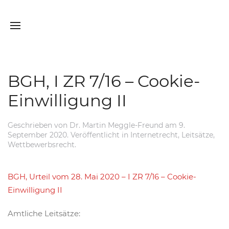
BGH, I ZR 7/16 – Cookie-
Einwilligung II
Geschrieben von
Dr. Martin Meggle-Freund
am
9.
September 2020
. Veröffentlicht in
Internetrecht
,
Leitsätze
,
Wettbewerbsrecht
.
BGH, Urteil vom 28. Mai 2020 – I ZR 7/16 – Cookie-
Einwilligung II
Amtliche Leitsätze: