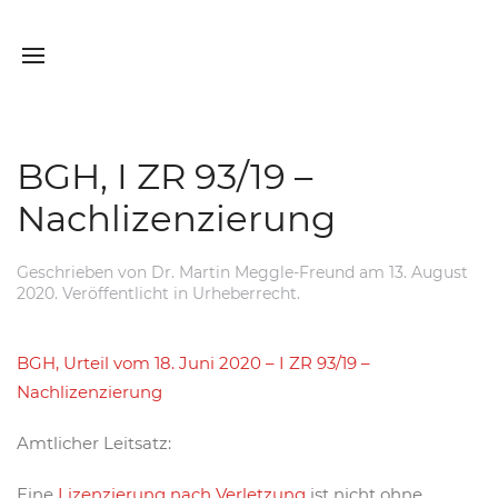
BGH, I ZR 93/19 –
Nachlizenzierung
Geschrieben von
Dr. Martin Meggle-Freund
am
13. August
2020
. Veröffentlicht in
Urheberrecht
.
BGH, Urteil vom 18. Juni 2020 – I ZR 93/19 –
Nachlizenzierung
Amtlicher Leitsatz:
Eine
Lizenzierung nach Verletzung
ist nicht ohne