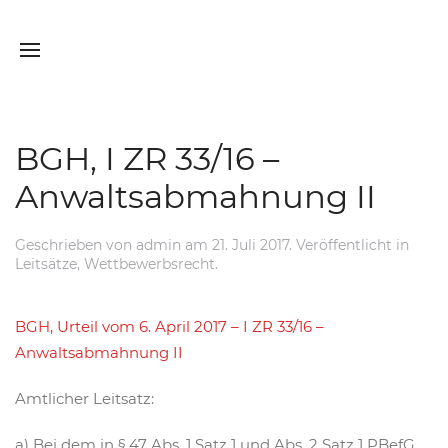
BGH, I ZR 33/16 –
Anwaltsabmahnung II
Geschrieben von
admin
am
21. Juli 2017
. Veröffentlicht in
Leitsätze
,
Wettbewerbsrecht
.
BGH, Urteil vom 6. April 2017 – I ZR 33/16 –
Anwaltsabmahnung II
Amtlicher Leitsatz:
a) Bei dem in § 47 Abs. 1 Satz 1 und Abs. 2 Satz 1 PBefG