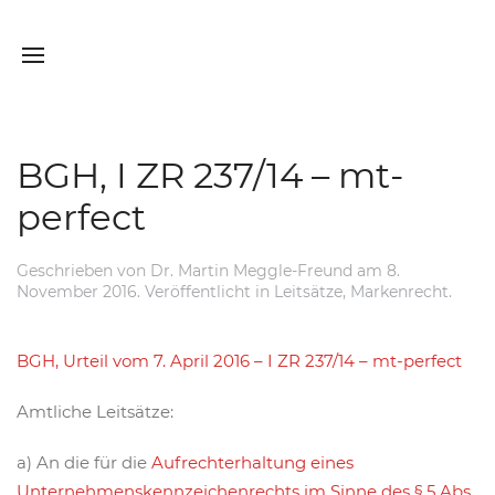
BGH, I ZR 237/14 – mt-
perfect
Geschrieben von
Dr. Martin Meggle-Freund
am
8.
November 2016
. Veröffentlicht in
Leitsätze
,
Markenrecht
.
BGH, Urteil vom 7. April 2016 – I ZR 237/14 – mt-perfect
Amtliche Leitsätze:
a) An die für die
Aufrechterhaltung eines
Unternehmenskennzeichenrechts im Sinne des § 5 Abs.