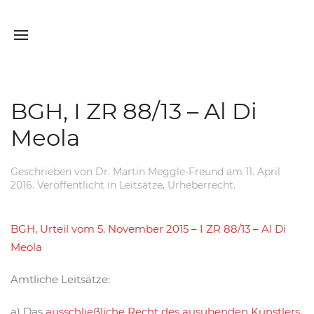
BGH, I ZR 88/13 – Al Di
Meola
Geschrieben von
Dr. Martin Meggle-Freund
am
11. April
2016
. Veröffentlicht in
Leitsätze
,
Urheberrecht
.
BGH, Urteil vom 5. November 2015 – I ZR 88/13 – Al Di
Meola
Amtliche Leitsätze:
a) Das
ausschließliche Recht des ausübenden Künstlers