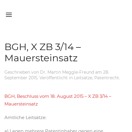
BGH, X ZB 3/14 –
Mauersteinsatz
Geschrieben von
Dr. Martin Meggle-Freund
am
28.
September 2015
. Veröffentlicht in
Leitsätze
,
Patentrecht
.
BGH, Beschluss vom 18. August 2015 – X ZB 3/14 –
Mauersteinsatz
Amtliche Leitsätze:
a) Legen mehrere Patentinhaber gegen eine