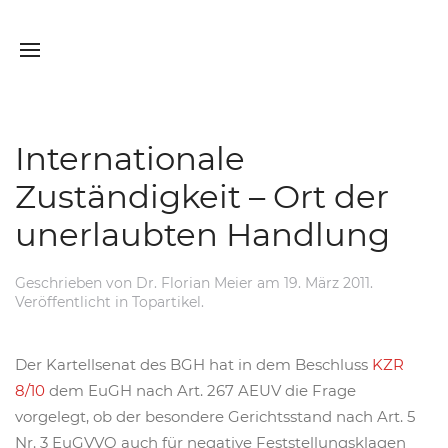
Internationale
Zuständigkeit – Ort der
unerlaubten Handlung
Geschrieben von
Dr. Florian Meier
am
19. März 2011
.
Veröffentlicht in
Topartikel
.
Der Kartellsenat des BGH hat in dem Beschluss
KZR
8/10
dem EuGH nach Art. 267 AEUV die Frage
vorgelegt, ob der besondere Gerichtsstand nach Art. 5
Nr. 3 EuGVVO auch für negative Feststellungsklagen