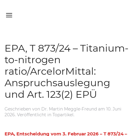
EPA, T 873/24 – Titanium-
to-nitrogen
ratio/ArcelorMittal:
Anspruchsauslegung
und Art. 123(2) EPÜ
Geschrieben von
Dr. Martin Meggle-Freund
am
10. Juni
2026
. Veröffentlicht in
Topartikel
.
EPA, Entscheidung vom 3. Februar 2026 – T 873/24 –