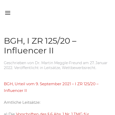
BGH, I ZR 125/20 –
Influencer II
Geschrieben von
Dr. Martin Meggle-Freund
am
27. Januar
2022
. Veröffentlicht in
Leitsätze
,
Wettbewerbsrecht
.
BGH, Urteil vom 9. September 2021 – I ZR 125/20 –
Influencer II
Amtliche Leitsätze:
a) Die
Vorschriften des § 6 Abs. 1 Nr. 1 TMG für