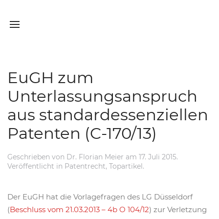
EuGH zum
Unterlassungsanspruch
aus standardessenziellen
Patenten (C-170/13)
Geschrieben von
Dr. Florian Meier
am
17. Juli 2015
.
Veröffentlicht in
Patentrecht
,
Topartikel
.
Der EuGH hat die Vorlagefragen des LG Düsseldorf
(
Beschluss vom 21.03.2013 – 4b O 104/12
) zur Verletzung