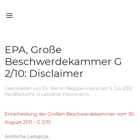
EPA, Große
Beschwerdekammer G
2/10: Disclaimer
Geschrieben von
Dr. Martin Meggle-Freund
am
5. Juli 2012
.
Veröffentlicht in
Leitsätze
,
Patentrecht
.
Entscheidung der Großen Beschwerdekammer vom 30.
August 2011 – G 2/10
Amtliche Leitsätze: