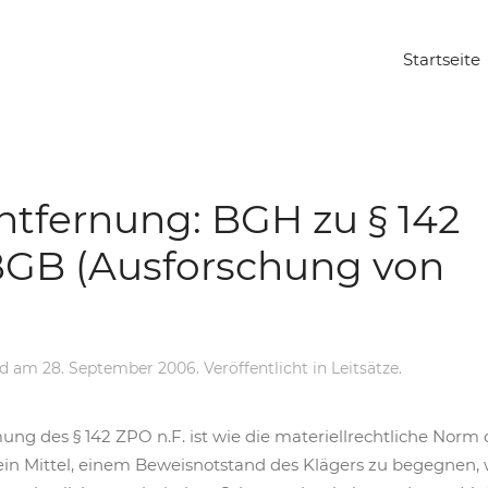
Startseite
ntfernung: BGH zu § 142
BGB (Ausforschung von
nd
am
28. September 2006
. Veröffentlicht in
Leitsätze
.
ung des § 142 ZPO n.F. ist wie die materiellrechtliche Norm 
 ein Mittel, einem Beweisnotstand des Klägers zu begegnen, 