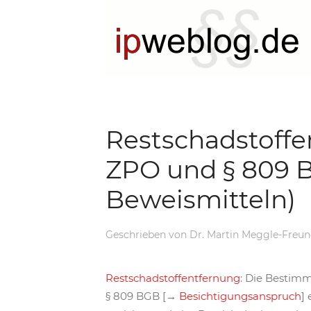
Restschadstoffe
ZPO und § 809 
Beweismitteln)
Geschrieben von
Dr. Martin Meggle-Freu
Restschadstoffentfernung
: Die Bestimm
§ 809 BGB [→
Besichtigungsanspruch
]